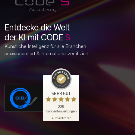
Entdecke die Welt
der KI mit CODE
S
Künstliche Intelligenz für alle Branchen
praxisorientiert & international zertifiziert
Kundenbewertungen und Erfahrungen zu
SEHR GUT
Code S Academy
SEHR GUT
338
%
100
Kundenbewertungen
Empfehlungen auf
Authentizität
ProvenExpert.com
5,00
/
4,98
338